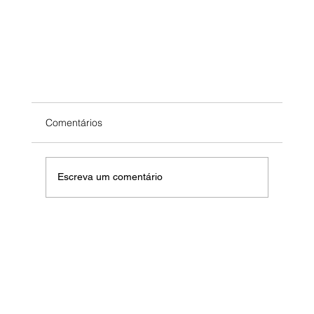
Comentários
Escreva um comentário
O Poder do Painel de LED em Eventos