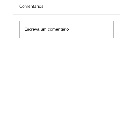
Comentários
Escreva um comentário
Por que contratar a Midia Air Produtora
para sua Confraternização de Final de
Ano